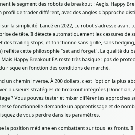
nent le segment des robots de breakout : Aegis, Happy Brea
 profil de trader différent, avec des angles d'approche disti
sur la simplicité. Lancé en 2022, ce robot s'adresse avant t
rise de tête. Il détecte automatiquement les cassures de s
t des trailing stops, et fonctionne sans grille, sans hedging
s) reflète cette philosophie "set and forget". La qualité du
é. Mais Happy Breakout EA reste très basique : pas de protec
u risque en fonction des conditions de marché.
d un chemin inverse. À 200 dollars, c'est l'option la plus ab
avec plusieurs stratégies de breakout intégrées (Donchian, Zi
vantage ? Vous pouvez tester et mixer différentes approche
ichesse fonctionnelle demande un apprentissage et de nom
isquez de vous perdre dans les paramètres.
e la position médiane en combattant sur tous les fronts. I