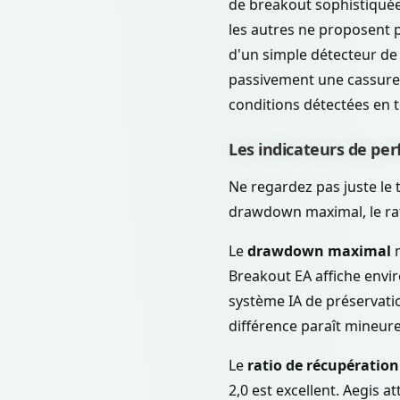
de breakout sophistiquée
les autres ne proposent p
d'un simple détecteur de
passivement une cassure, A
conditions détectées en 
Les indicateurs de pe
Ne regardez pas juste le t
drawdown maximal, le rati
Le
drawdown maximal
m
Breakout EA affiche envi
système IA de préservati
différence paraît mineure
Le
ratio de récupération
2,0 est excellent. Aegis 