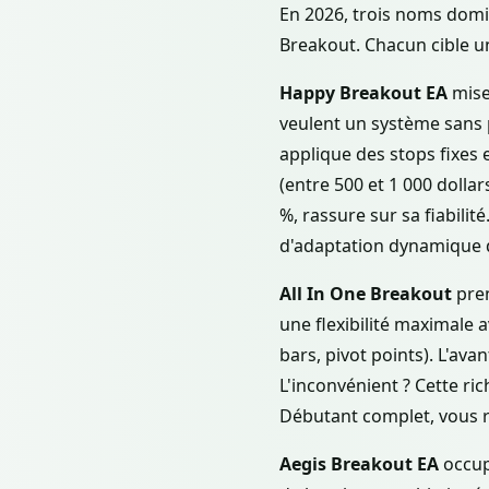
En 2026, trois noms domi
Breakout. Chacun cible un
Happy Breakout EA
mise 
veulent un système sans p
applique des stops fixes e
(entre 500 et 1 000 dollar
%, rassure sur sa fiabilit
d'adaptation dynamique d
All In One Breakout
pren
une flexibilité maximale 
bars, pivot points). L'a
L'inconvénient ? Cette r
Débutant complet, vous r
Aegis Breakout EA
occup