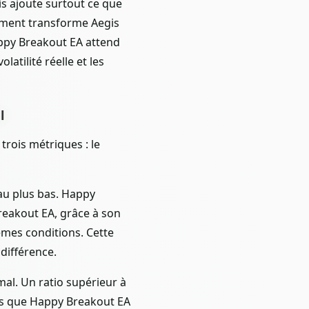
s ajoute surtout ce que
lément transforme Aegis
appy Breakout EA attend
atilité réelle et les
l
trois métriques : le
au plus bas. Happy
reakout EA, grâce à son
êmes conditions. Cette
 différence.
mal. Un ratio supérieur à
ndis que Happy Breakout EA