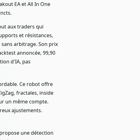
kout EA et All In One
ncts.
out aux traders qui
upports et résistances,
, sans arbitrage. Son prix
 backtest annoncée, 99,90
tion d'IA, pas
ordable. Ce robot offre
gZag, fractales, inside
s sur un même compte.
breux ajustements.
l propose une détection