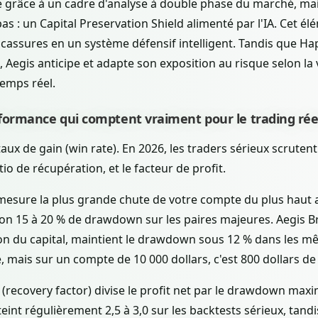
 grâce à un cadre d'analyse à double phase du marché, mai
as : un Capital Preservation Shield alimenté par l'IA. Cet é
 cassures en un système défensif intelligent. Tandis que H
egis anticipe et adapte son exposition au risque selon la vol
temps réel.
rformance qui comptent vraiment pour le trading rée
aux de gain (win rate). En 2026, les traders sérieux scrutent 
o de récupération, et le facteur de profit.
esure la plus grande chute de votre compte du plus haut 
ron 15 à 20 % de drawdown sur les paires majeures. Aegis B
on du capital, maintient le drawdown sous 12 % dans les m
, mais sur un compte de 10 000 dollars, c'est 800 dollars de
(recovery factor) divise le profit net par le drawdown maxi
atteint régulièrement 2,5 à 3,0 sur les backtests sérieux, ta