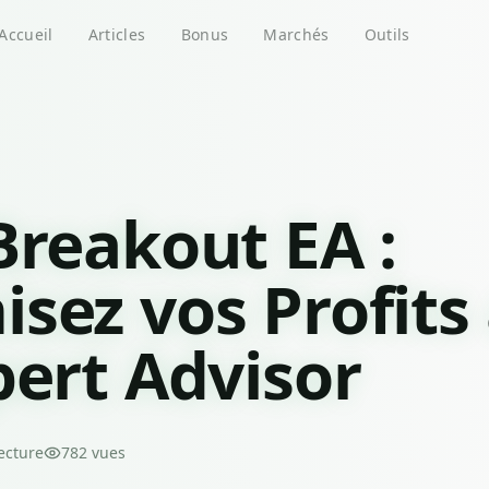
Accueil
Articles
Bonus
Marchés
Outils
Breakout EA :
sez vos Profits
pert Advisor
ecture
782
vues