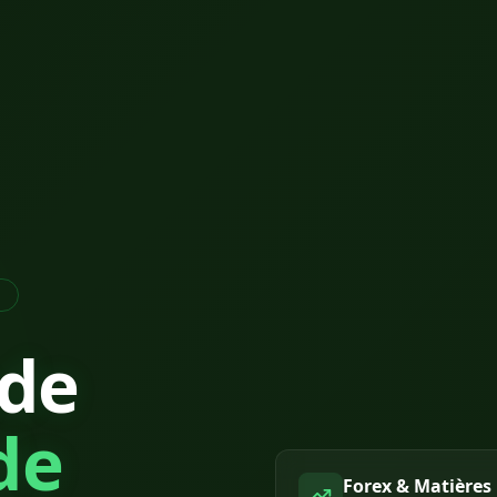
G
nde
de
Forex & Matières