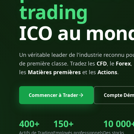
trading
ICO au mon
Un véritable leader de l'industrie reconnu pou
de première classe. Tradez les
CFD
, le
Forex
,
les
Matières premières
et les
Actions
.
Commencer à Trader
Compte Dém
400+
150+
10 000
Actifs de Trading
Employés professionnels
Des stocks