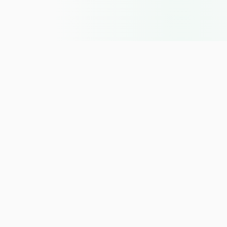
Tradeopol
Votre référence pour comparer les meilleurs
brokers de trading en ligne. Analyses
indépendantes, classements et conseils pour
trader sur des plateformes régulées.
Navigation
Accueil