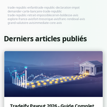
trade-republic-enfant
trade-republic-declaration-impot
demander-carte-bancaire-trade-republic
trade-republic-retrait-impossible
cervin-boldesse-avis
explore-france-avis
fort-tresorique-avis
franc-rendoval-avis
grand-valutoire-avis
immediate-core-avis
Derniers articles publiés
Tradeify Payout 2026 - Guide Complet