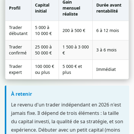
Gain
Capital
Durée avant
Profil
mensuel
initial
rentabilité
réaliste
Trader
5 000 à
200 à 500 €
6 à 12 mois
débutant
10 000 €
Trader
25 000 à
1 500 à 3 000
3 à 6 mois
confirmé
50 000 €
€
Trader
100 000 €
5 000 € et
Immédiat
expert
ou plus
plus
À retenir
Le revenu d'un trader indépendant en 2026 n'est
jamais fixe. Il dépend de trois éléments : la taille
du capital investi, la qualité de sa stratégie, et son
expérience. Débuter avec un petit capital (moins