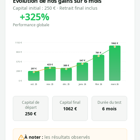
Évolution de nos gains sur 6 mois
Capital initial :
250 €
· Retrait final inclus
+
325
%
Performance globale
1150 €
1062
€
863 €
781
€
547
€
575 €
423
€
389
€
297
€
288 €
0 €
oct. 25
nov. 25
déc. 25
janv. 26
févr. 26
mars 26
Capital de
Capital final
Durée du test
départ
1062 €
6 mois
250 €
À noter :
les résultats observés