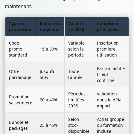
maintenant.
Type de
Réduction
Validité
Conditions
promotion
moyenne
en 2026
principales
Code
Variable
Inscription +
promo
15 à 30%
selon la
première
standard
période
utilisation
Parrain actif +
Offre
Jusqu'à
Toute
filleul
parrainage
50%
l'année
confirmé
Périodes
Validation
Promotion
20 à 40%
limitées
dans le délai
saisonnière
2026
imparti
Selon
Achat groupé
Bundle et
25 à 45%
stock
ou formation
packages
disponible
incluse