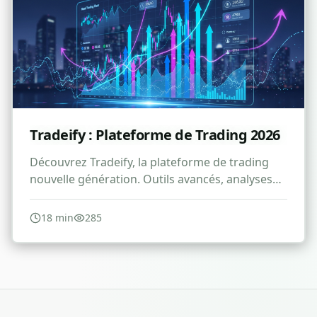
Tradeify : Plateforme de Trading 2026
Découvrez Tradeify, la plateforme de trading
nouvelle génération. Outils avancés, analyses
temps réel et stratégies gagnantes pour
optimiser vos investissements.
18
min
285