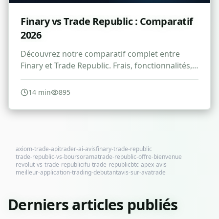
Finary vs Trade Republic : Comparatif
2026
Découvrez notre comparatif complet entre
Finary et Trade Republic. Frais, fonctionnalités,
avantages et inconvénients pour bien choisir.
14
min
895
axiom-trade-api
trader-ai-avis
finary-trade-republic
trade-republic-vs-boursorama
trade-republic-offre-bienvenue
revolut-vs-trade-republic
ifu-trade-republic
btc-apex-avis
meilleur-application-trading-debutant
avis-sur-avatrade
Derniers articles publiés