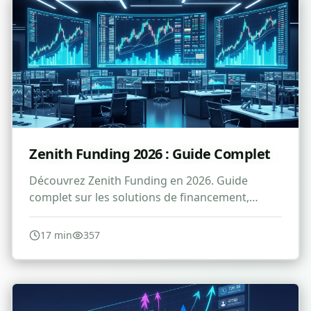
Zenith Funding 2026 : Guide Complet
Découvrez Zenith Funding en 2026. Guide
complet sur les solutions de financement,
investissement et stratégies pour maximiser
votre capital.
17
min
357